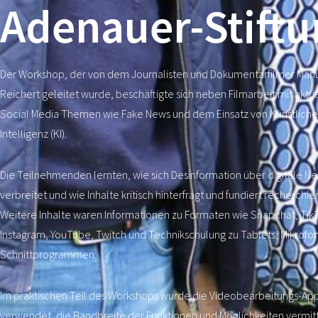
Adenauer-Stift
Der Workshop, der von dem Journalisten und Dokumentarfilmer Mari
Reichert geleitet wurde, beschäftigte sich neben Filmarbeit mit aktu
Social Media Themen wie Fake News und dem Einsatz von Künstliche
Intelligenz (KI).
Die Teilnehmenden lernten, wie sich Desinformation über digitale N
verbreitet und wie Inhalte kritisch hinterfragt und fundiert recherchie
Weitere Inhalte waren Informationen zu Formaten wie Snapchat, Tik
Instagram, YouTube, Twitch und Technikschulung zu Tablets, Mikrofo
Schnittprogrammen.
Im praktischen Teil des Workshops wurde die Videobearbeitungs-Ap
verwendet, die Bandbreite der Funktionen und Möglichkeiten vermitt