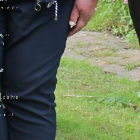
er Inhalte
tigen
in
it
 die ihre
k
entiert