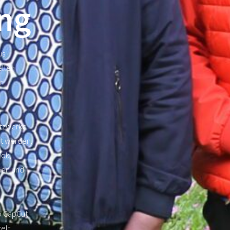
ung
us
ellen
r
etzwerke
rt werden.
Tok,
nen und
p CapCut
elt,