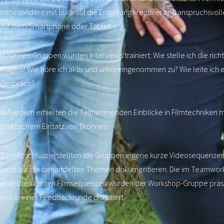
insbesondere mit Blick auf die Erstellung kreativer und anspruchsvoll
auf dem Smartphone oder Tablet.
In kleinen Gruppen wurden Interviews trainiert: Wie stelle ich die rich
Fragen? Wie höre ich aktiv und unvoreingenommen zu? Wie leite ich e
Gespräch?
Außerdem erhielten die Teilnehmenden Einblicke in Filmtechniken m
praktischem Einsatz von Drohnen.
Zum Abschluss erstellten die Gruppen eigene kurze Videosequenzen,
Sicht auf die behandelten Themen dokumentieren. Die im Teamwor
erstellten kurzen Filmsequenzen wurden der Workshop-Gruppe präs
und in einer Feedbackrunde diskutiert.