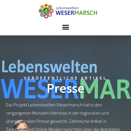
Zum
Inhalt
springen
VERÖFFENTLICHE ARTIKEL
Presse
Das Projekt Lebenswelten Wesermarsch hat in den
vergangenen Monaten Interesse in der regionalen und
überregionalen Presse geweckt. Zahlreiche Artikel in
Zeitungen und Online-Medien berichten über die Aktivitäten,