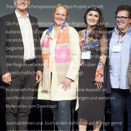
Themen und Perspektiven, die das Projekt aufgreift.
Ob Porträts von Menschen aus der Region, Einblicke in
kulturelle und soziale Lebenswelten oder Berichte über
Veranstaltungen, Workshops und Kooperationen – die Medien
begleiten „Lebenswelten Wesermarsch“ mit Engagement und
Interesse. Die Berichterstattung zeigt, wie sehr das Projekt in
der Region verankert ist und zur Diskussion über
gesellschaftliche Entwicklungen beiträgt.
In unserem Pressebereich finden Sie eine Auswahl an
veröffentlichten Artikeln, Pressemeldungen und weiteren
Materialien zum Download.
Journalistinnen und Journalisten stellen wir auf Anfrage gerne